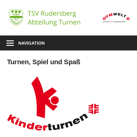
Zum
Inhalt
T
springen
R
–
NAVIGATION
A
Turnen, Spiel und Spaß