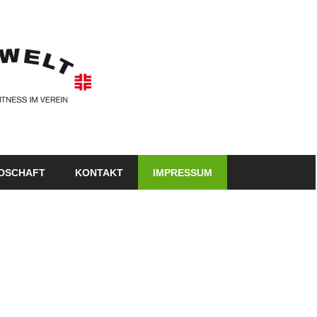
TSV
Rudersberg
–
Abt.Turnen
EDSCHAFT
KONTAKT
IMPRESSUM